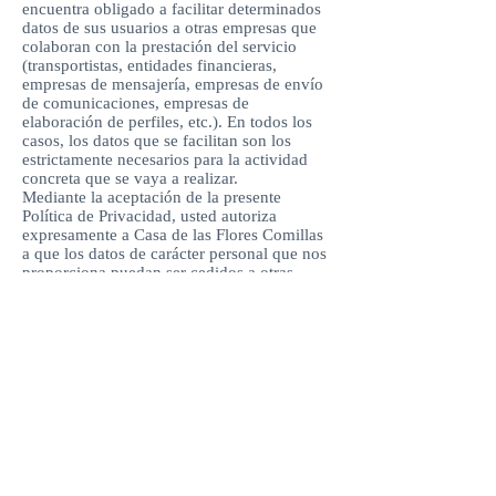
encuentra obligado a facilitar determinados
datos de sus usuarios a otras empresas que
colaboran con la prestación del servicio
(transportistas, entidades financieras,
empresas de mensajería, empresas de envío
de comunicaciones, empresas de
elaboración de perfiles, etc.). En todos los
casos, los datos que se facilitan son los
estrictamente necesarios para la actividad
concreta que se vaya a realizar.
Mediante la aceptación de la presente
Política de Privacidad, usted autoriza
expresamente a Casa de las Flores Comillas
a que los datos de carácter personal que nos
proporciona puedan ser cedidos a otras
empresas del grupo o terceros colaboradores
de Casa de las Flores Comillas estén dentro
o fuera del territorio español, y ofrezcan un
nivel de protección equiparable al
establecido en el Reglamento (UE)
2016/679 del Parlamento Europeo y del
Consejo de 27 de abril de 2016 (GDPR), en
la Ley Orgánica 15/99 de 13 de diciembre
de Protección de Datos de Carácter Personal
(LOPD), y en la demás normativa vigente
sobre la materia.