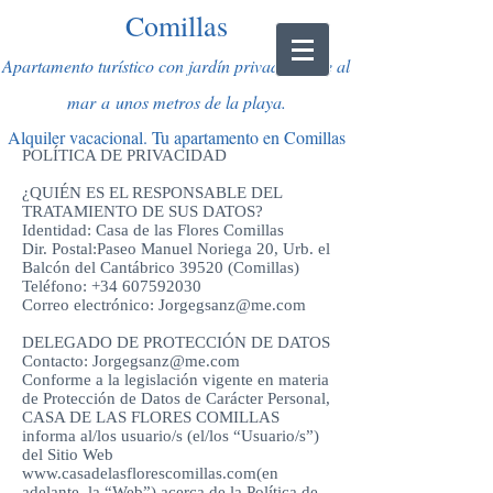
Comillas
Apartamento turístico con jardín privado
frente al
mar
a
unos metros de la playa
.
Alquiler vacacional. T
u apartamento en Comillas
POLÍTICA DE PRIVACIDAD
¿QUIÉN ES EL RESPONSABLE DEL
TRATAMIENTO DE SUS DATOS?
Identidad: Casa de las Flores Comillas
Dir. Postal:Paseo Manuel Noriega 20, Urb. el
Balcón del Cantábrico 39520 (Comillas)
Teléfono:
+34 607592030
Correo electrónico:
Jorgegsanz@me.com
DELEGADO DE PROTECCIÓN DE DATOS
Contacto:
Jorgegsanz@me.com
Conforme a la legislación vigente en materia
de Protección de Datos de Carácter Personal,
CASA DE LAS FLORES COMILLAS
informa al/los usuario/s (el/los “Usuario/s”)
del Sitio Web
www.casadelasflorescomillas.com
(en
adelante, la “Web”) acerca de la Política de